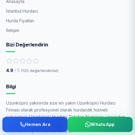
Anasayfa
İstanbul Hurdacı
Hurda Fiyatları
İletişim
Bizi Değerlendirin
4.9
/ 5
(
125
değerlendirme)
Bilgi
Uzunköprü yakınında size en yakın Uzunköprü Hurdacı
Firması olarak profesyonel olarak hurdacılık hizmeti
sunuyoruz. Uzunköprü Hurdacı Telefon Numarası üzerinden
bize hemen ulaşarak fiyat teklifi alabilirsiniz. Hurda alanlar
Hemen Ara
WhatsApp
arasında en iyi firmalardan biriyiz.