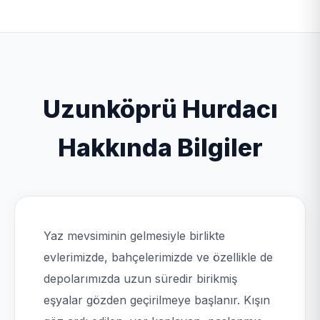
ilçesinde geniş bir mobil ağ ile hizmet veriyoruz.
fabrika sökümü hizmetlerini vermektedir. Kapıda
Özellikle İpsala, Enez, Meriç, Süloğlu ilçelerinde
nakit ödeme ve hızlı havale/EFT yöntemi ile
yoğun hizmet vermekteyiz.
çalışmaktadır.
Uzunköprü Hurdacı
Hakkında Bilgiler
Yaz mevsiminin gelmesiyle birlikte
evlerimizde, bahçelerimizde ve özellikle de
depolarımızda uzun süredir birikmiş
eşyalar gözden geçirilmeye başlanır. Kışın