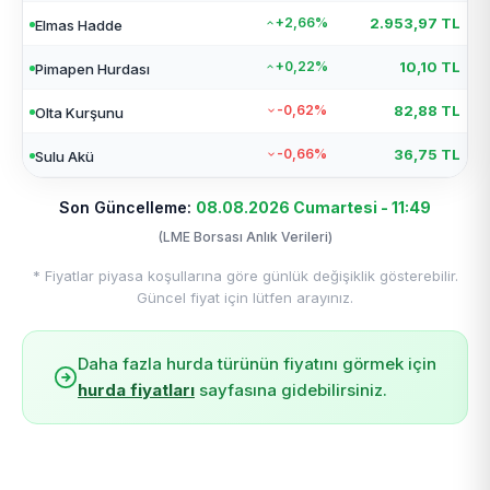
+2,66%
2.953,97 TL
Elmas Hadde
+0,22%
10,10 TL
Pimapen Hurdası
-0,62%
82,88 TL
Olta Kurşunu
-0,66%
36,75 TL
Sulu Akü
Son Güncelleme:
08.08.2026 Cumartesi - 11:49
(LME Borsası Anlık Verileri)
* Fiyatlar piyasa koşullarına göre günlük değişiklik gösterebilir.
Güncel fiyat için lütfen arayınız.
Daha fazla hurda türünün fiyatını görmek için
hurda fiyatları
sayfasına gidebilirsiniz.