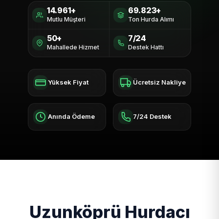
14.961+
69.823+
Mutlu Müşteri
Ton Hurda Alımı
50+
7/24
Mahallede Hizmet
Destek Hattı
Yüksek Fiyat
Ücretsiz Nakliye
Anında Ödeme
7/24 Destek
Uzunköprü Hurdacı