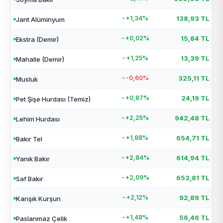
+1,34%
138,93 TL
Jant Alüminyum
+0,02%
15,84 TL
Ekstra (Demir)
+1,25%
13,39 TL
Mahalle (Demir)
-0,60%
325,11 TL
Musluk
+0,87%
24,19 TL
Pet Şişe Hurdası (Temiz)
+2,25%
942,48 TL
Lehim Hurdası
+1,88%
654,71 TL
Bakır Tel
+2,84%
614,94 TL
Yanık Bakır
+2,09%
653,81 TL
Saf Bakır
+2,12%
92,89 TL
Karışık Kurşun
+1,48%
56,46 TL
Paslanmaz Çelik