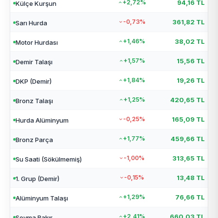
+2,72%
94,16 TL
Külçe Kurşun
-0,73%
361,82 TL
Sarı Hurda
+1,46%
38,02 TL
Motor Hurdası
+1,57%
15,56 TL
Demir Talaşı
+1,84%
19,26 TL
DKP (Demir)
+1,25%
420,65 TL
Bronz Talaşı
-0,25%
165,09 TL
Hurda Alüminyum
+1,77%
459,66 TL
Bronz Parça
-1,00%
313,65 TL
Su Saati (Sökülmemiş)
-0,15%
13,48 TL
1. Grup (Demir)
+1,29%
76,66 TL
Alüminyum Talaşı
+2,41%
660,03 TL
Soyma Bakır