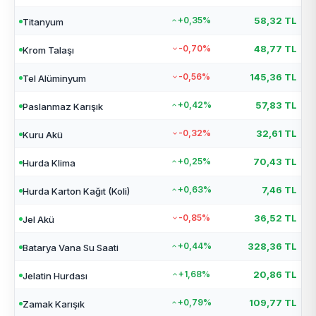
+0,35%
58,32 TL
Titanyum
-0,70%
48,77 TL
Krom Talaşı
-0,56%
145,36 TL
Tel Alüminyum
+0,42%
57,83 TL
Paslanmaz Karışık
-0,32%
32,61 TL
Kuru Akü
+0,25%
70,43 TL
Hurda Klima
+0,63%
7,46 TL
Hurda Karton Kağıt (Koli)
-0,85%
36,52 TL
Jel Akü
+0,44%
328,36 TL
Batarya Vana Su Saati
+1,68%
20,86 TL
Jelatin Hurdası
+0,79%
109,77 TL
Zamak Karışık